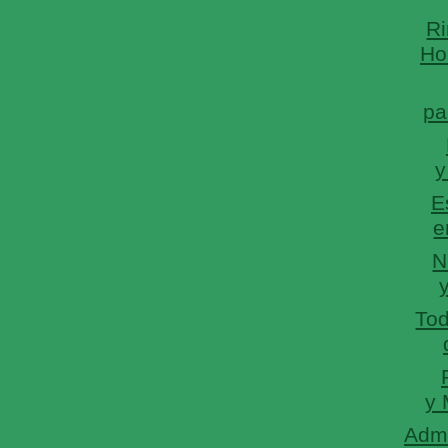
R
Hor
pa
y
E
e
N
Tod
y 
Admi